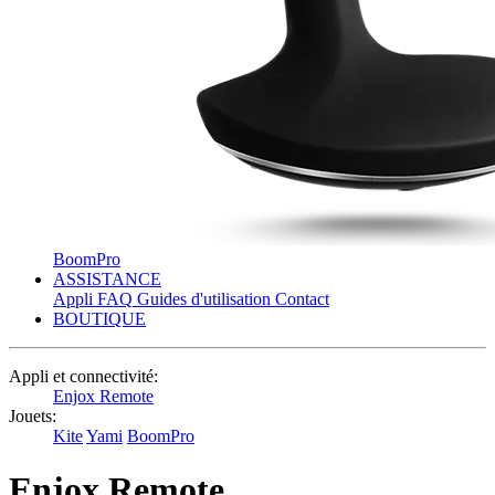
BoomPro
ASSISTANCE
Appli
FAQ
Guides d'utilisation
Contact
BOUTIQUE
Appli et connectivité:
Enjox Remote
Jouets:
Kite
Yami
BoomPro
Enjox Remote