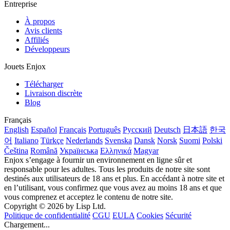
Entreprise
À propos
Avis clients
Affiliés
Développeurs
Jouets Enjox
Télécharger
Livraison discrète
Blog
Français
English
Español
Français
Português
Русский
Deutsch
日本語
한국
어
Italiano
Türkçe
Nederlands
Svenska
Dansk
Norsk
Suomi
Polski
Čeština
Română
Українська
Ελληνικά
Magyar
Enjox s’engage à fournir un environnement en ligne sûr et
responsable pour les adultes. Tous les produits de notre site sont
destinés aux utilisateurs de 18 ans et plus. En accédant à notre site et
en l’utilisant, vous confirmez que vous avez au moins 18 ans et que
vous comprenez et acceptez le contenu de notre site.
Copyright © 2026 by Lisp Ltd.
Politique de confidentialité
CGU
EULA
Cookies
Sécurité
Chargement...