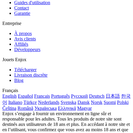
Guides d'utilisation
Contact
Garantie
Entreprise
À propos
Avis clients
Affiliés
Développeurs
Jouets Enjox
Télécharger
Livraison discrète
Blog
Français
English
Español
Français
Português
Русский
Deutsch
日本語
한국
어
Italiano
Türkçe
Nederlands
Svenska
Dansk
Norsk
Suomi
Polski
Čeština
Română
Українська
Ελληνικά
Magyar
Enjox s’engage à fournir un environnement en ligne sûr et
responsable pour les adultes. Tous les produits de notre site sont
destinés aux utilisateurs de 18 ans et plus. En accédant à notre site et
en l’utilisant, vous confirmez que vous avez au moins 18 ans et que