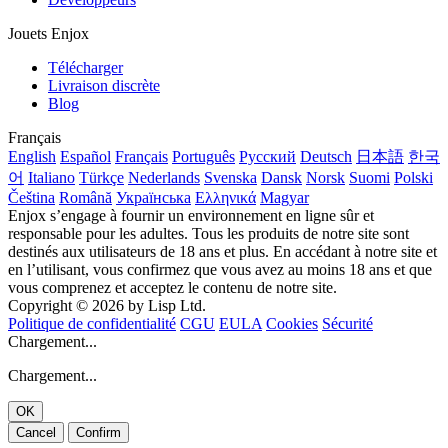
Jouets Enjox
Télécharger
Livraison discrète
Blog
Français
English
Español
Français
Português
Русский
Deutsch
日本語
한국
어
Italiano
Türkçe
Nederlands
Svenska
Dansk
Norsk
Suomi
Polski
Čeština
Română
Українська
Ελληνικά
Magyar
Enjox s’engage à fournir un environnement en ligne sûr et
responsable pour les adultes. Tous les produits de notre site sont
destinés aux utilisateurs de 18 ans et plus. En accédant à notre site et
en l’utilisant, vous confirmez que vous avez au moins 18 ans et que
vous comprenez et acceptez le contenu de notre site.
Copyright © 2026 by Lisp Ltd.
Politique de confidentialité
CGU
EULA
Cookies
Sécurité
Chargement...
Chargement...
OK
Cancel
Confirm