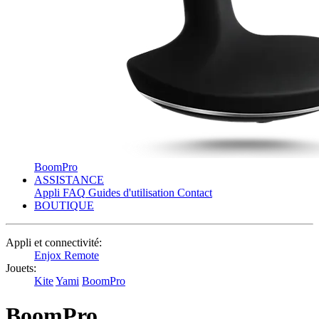
BoomPro
ASSISTANCE
Appli
FAQ
Guides d'utilisation
Contact
BOUTIQUE
Appli et connectivité:
Enjox Remote
Jouets:
Kite
Yami
BoomPro
BoomPro