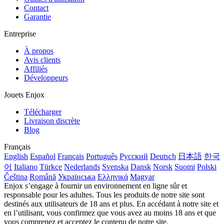
Contact
Garantie
Entreprise
À propos
Avis clients
Affiliés
Développeurs
Jouets Enjox
Télécharger
Livraison discrète
Blog
Français
English
Español
Français
Português
Русский
Deutsch
日本語
한국
어
Italiano
Türkçe
Nederlands
Svenska
Dansk
Norsk
Suomi
Polski
Čeština
Română
Українська
Ελληνικά
Magyar
Enjox s’engage à fournir un environnement en ligne sûr et
responsable pour les adultes. Tous les produits de notre site sont
destinés aux utilisateurs de 18 ans et plus. En accédant à notre site et
en l’utilisant, vous confirmez que vous avez au moins 18 ans et que
vous comprenez et acceptez le contenu de notre site.