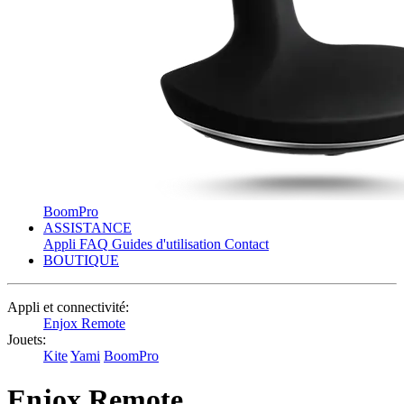
BoomPro
ASSISTANCE
Appli
FAQ
Guides d'utilisation
Contact
BOUTIQUE
Appli et connectivité:
Enjox Remote
Jouets:
Kite
Yami
BoomPro
Enjox Remote