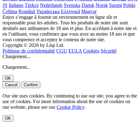
어
Italiano
Türkçe
Nederlands
Svenska
Dansk
Norsk
Suomi
Polski
Čeština
Română
Українська
Ελληνικά
Magyar
Enjox s’engage à fournir un environnement en ligne sûr et
responsable pour les adultes. Tous les produits de notre site sont
destinés aux utilisateurs de 18 ans et plus. En accédant à notre site et
en l’utilisant, vous confirmez que vous avez au moins 18 ans et que
vous comprenez et acceptez le contenu de notre site.
Copyright © 2026 by Lisp Ltd.
Politique de confidentialité
CGU
EULA
Cookies
Sécurité
Chargement...
Chargement...
OK
Cancel
Confirm
Our site uses cookies. By continuing to use our site, you agree to the
use of cookies. For more information about the use of cookies on
our website, please see our
Cookie Policy
.
OK