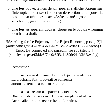
(/article/images/d04ffdf571355288079c776d8020eaa7.webp)
Une fois trouvé, le nom de ton appareil s'affiche. Appuie sur
l'interrupteur pour sélectionner ou désélectionner un jouet. La
position par défaut est « activé/sélectionné » (rose =
sélectionné, gris = désélectionné).
Une fois tes appareils trouvés, clique sur le bouton « Terminé
» en haut à droite.
![Searching for the Enjox toy in the Enjox Remote app (step 2)]
(/article/images/81742f9a560514b91c45a2c8bf918534.webp) !
[Enjox toy connected and paired in the app (step 3)]
(/article/images/ef5dde8f7bc0c3ff3a1439de01ab3fe3.webp)
Remarque :
· Tu n'as besoin d'appairer ton jouet qu'une seule fois.
La prochaine fois, il devrait se connecter
automatiquement à ton smartphone.
· Tu n'as pas besoin d'appairer le jouet dans le
Bluetooth de ton système. Tu peux simplement utiliser
l'application pour le rechercher et l'appairer.