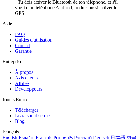
· Tu dois activer le Bluetooth de ton téléphone, et s'il
s'agit d'un téléphone Android, tu dois aussi activer le
GPS.
Aide
FAQ
Guides d'utilisation
Contact
Garantie
Entreprise
À propos
Avis clients
Affiliés
Développeurs
Jouets Enjox
Télécharger
Livraison discrète
Blog
Français
English
Español
Français
Português
Русский
Deutsch
日本語
한국