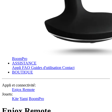
BoomPro
ASSISTANCE
Appli
FAQ
Guides d'utilisation
Contact
BOUTIQUE
Appli et connectivité:
Enjox Remote
Jouets:
Kite
Yami
BoomPro
Enjox Remote