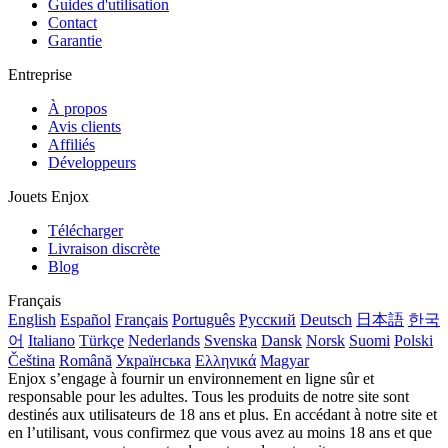
Guides d'utilisation
Contact
Garantie
Entreprise
À propos
Avis clients
Affiliés
Développeurs
Jouets Enjox
Télécharger
Livraison discrète
Blog
Français
English
Español
Français
Português
Русский
Deutsch
日本語
한국
어
Italiano
Türkçe
Nederlands
Svenska
Dansk
Norsk
Suomi
Polski
Čeština
Română
Українська
Ελληνικά
Magyar
Enjox s’engage à fournir un environnement en ligne sûr et
responsable pour les adultes. Tous les produits de notre site sont
destinés aux utilisateurs de 18 ans et plus. En accédant à notre site et
en l’utilisant, vous confirmez que vous avez au moins 18 ans et que